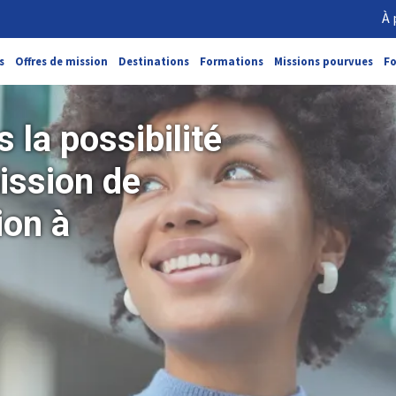
À 
s
Offres de mission
Destinations
Formations
Missions pourvues
F
 la possibilité
ission de
ion
à